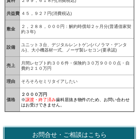
賃料
２９９，６１８円(消費税込)
共益費
４５，９２７円(消費税込)
２，２８８，０００円：解約時償却２ヶ月分(普通借家契
敷金
約３年
)
ユニット３台、デジタルレントゲン(パノラマ・デンタ
設備
ル)、大小機器材一式、ノーザ製レセコン(要承認)
月間レセプト約３０６件・保険約３０万９０００点・自
売上
費約２１０万円
理由
そろそろセミリタイアしたい
２０００万円
価格
※
譲渡・終了済み
歯科居抜き物件のため、お問い合わせ
はお受けできません。
お問合せ・ご相談はこちら