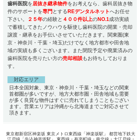
歯科医院
を
居抜き継承物件
をお考えなら、歯科居抜き物
件のサポートを
専門
とする
REデンタルネット
へお任せ
下さい。
２５
年
の経験と
４００件以上
の
NO.1
成功実績
で蓄積してきたノウハウを駆使し歯科医院の開業・売却
譲渡・継承をお手伝いさせていただきます。関東圏(東
京・神奈川・千葉・埼玉)だけでなく地方都市や田舎地
域の実績も多くございます。また閉院予定や廃業済みの
歯科医院を売りたい方の
売却相談
もお待ちしておりま
す。
対応エリア
日本全国対象、東京・神奈川・千葉・埼玉などの関東
首都圏が多いですが、地方大都市圏・田舎地域も需要
が多く良質な物件はすぐに売れてしまうこともござい
ます。営業エリアは沖縄から北海道までご対応させて
頂きます。
東京都新宿区神楽坂 東京メトロ東西線「神楽坂駅」 都営地下鉄大
江戸線「牛込神楽坂駅」 東西線・有楽町線・南北線・大江戸線・