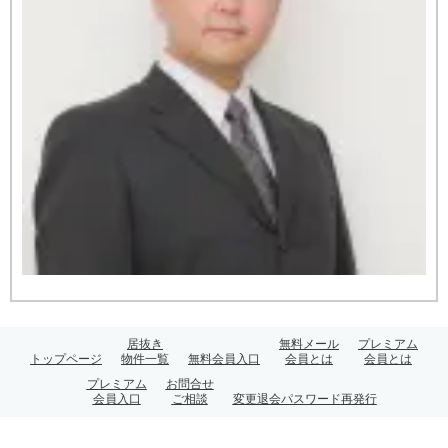
居抜き
無料メール
プレミアム
トップページ
物件一覧
無料会員入口
会員とは
会員とは
プレミアム
お問合せ
会員入口
ご相談
変更退会パスワード再発行