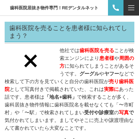
歯科医院居抜き物件専門！REデンタルネット
歯科医院を売ることを患者様に知られてし
まう？
他社では
歯科医院を売る
ことが検
索エンジンにより
患者様
や
周囲の
方
に知られてしまうことがあるそ
うです。
グーグル
や
ヤフー
などで
検索して下の方を見ていくと自分の歯科医院が
売り歯科医
院
として写真付きで掲載されていた、これは
実際に
あった
話です。患者様は
「地名+歯科」
で検索することが多く、
歯科居抜き物件情報に歯科医院名を載せなくても「〜市町
村」や「〜駅」で検索されてしまい
受付や診療室
の
写真
で
気付かれてしまいます。ましてやそこに売上や譲渡理由な
んて書かれていたら大変なことです。