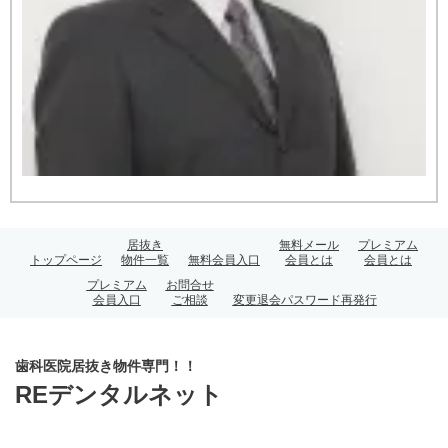
居抜き
無料メール
プレミアム
トップページ
物件一覧
無料会員入口
会員とは
会員とは
プレミアム
お問合せ
会員入口
ご相談
変更退会パスワード再発行
歯科医院居抜き物件専門！！
REデンタルネット