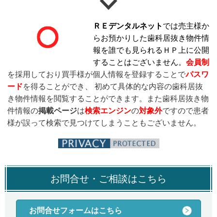
ＲＥデンタルネット
では売主様か
らお預かりした歯科居抜き物件情
報を誰でも見られるＨＰ上に公開
することはございません。
会員制
を採用しており買手様が個人情報を登録することで
パスワ
ード
を得ることができ、 初めて具体的な内容の歯科居抜
き物件情報を閲覧することができます。また歯科居抜き物
件情報の
掲載ページ
は
検索エンジン
の
対象外
ですので患者
様が誤って検索で見つけてしまうこともございません。
お問合せ・ご相談はこちら
お問合せフォームはこちら