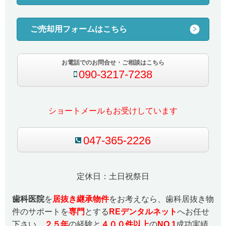
ご売却用フォームはこちら
お電話でのお問合せ・ご相談はこちら
090-3217-7238
ショートメールもお受けしています
047-365-2226
定休日：土日祝祭日
歯科医院
を
居抜き継承物件
をお考えなら、歯科居抜き物
件のサポートを
専門
とする
REデンタルネット
へお任せ
下さい。
２５
年
の経験と
４００件以上
の
NO.1
成功実績