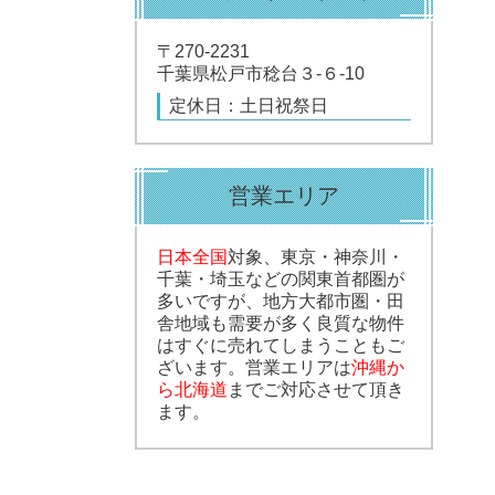
〒270-2231
千葉県松戸市稔台３-６-10
定休日：土日祝祭日
営業エリア
日本全国
対象、東京・神奈川・
千葉・埼玉などの関東首都圏が
多いですが、地方大都市圏・田
舎地域も需要が多く良質な物件
はすぐに売れてしまうこともご
ざいます。営業エリアは
沖縄か
ら北海道
までご対応させて頂き
ます。