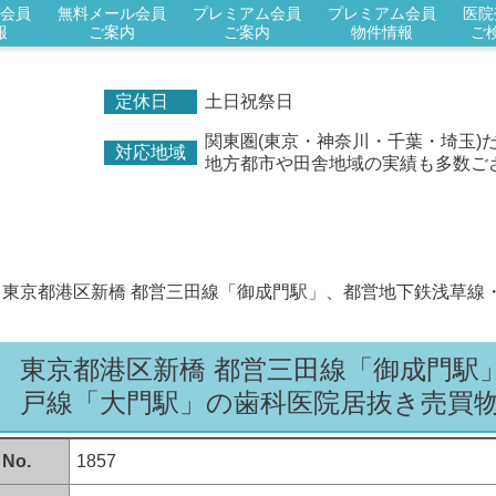
会員
無料メール会員
プレミアム会員
プレミアム会員
医院
報
ご案内
ご案内
物件情報
ご
定休日
土日祝祭日
関東圏(東京・神奈川・千葉・埼玉)
対応地域
地方都市や田舎地域の実績も多数ご
東京都港区新橋 都営三田線「御成門駅」、都営地下鉄浅草線
東京都港区新橋 都営三田線「御成門駅
戸線「大門駅」の歯科医院居抜き売買
No.
1857