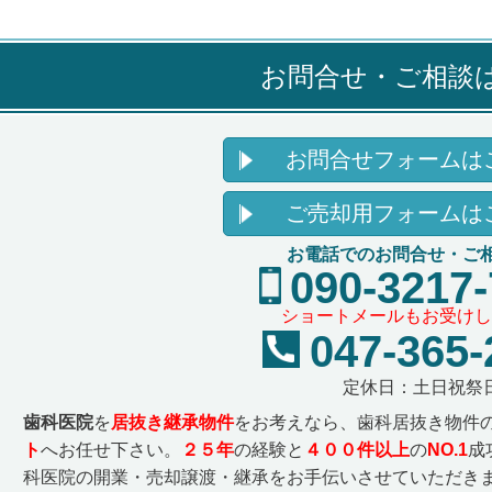
お問合せ・ご相談
お問合せフォームは
ご売却用フォームは
お電話でのお問合せ・ご
090-3217
ショートメールもお受けし
047-365-
定休日：土日祝祭
歯科医院
を
居抜き継承物件
をお考えなら、歯科居抜き物件
ト
へお任せ下さい。
２５
年
の経験と
４００件以上
の
NO.1
成
科医院の開業・売却譲渡・継承をお手伝いさせていただきま