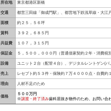
所在地
東京都港区新橋
交通
都営三田線「御成門駅」、都営地下鉄浅草線・大江
面積
約２５．５６坪
賃料
３９２，６８５円
共益費
１０７，３１５円
保証金
５，５００，０００円（普通借家契約２年・消費税
設備
ユニット２台（配管４台）、デジタルレントゲン(パ
売上
レセプト約５３件・保険約７万４０００点・自費約
理由
人材不足のため
５００万円
価格
※
譲渡・終了済み
歯科居抜き物件のため、お問い合