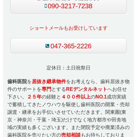
090-3217-7238
ショートメールもお受けしています
047-365-2226
定休日：土日祝祭日
歯科医院
を
居抜き継承物件
をお考えなら、歯科居抜き物
件のサポートを
専門
とする
REデンタルネット
へお任せ
下さい。
２５
年
の経験と
４００件以上
の
NO.1
成功実績
で蓄積してきたノウハウを駆使し歯科医院の開業・売却
譲渡・継承をお手伝いさせていただきます。関東圏(東
京・神奈川・千葉・埼玉)だけでなく地方都市や田舎地
域の実績も多くございます。また閉院予定や廃業済みの
歯科医院を売りたい方の
売却相談
もお待ちしておりま