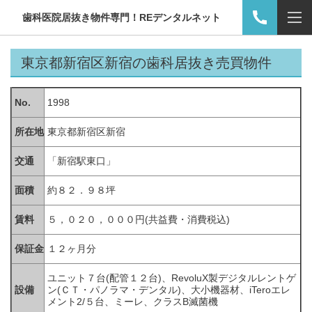
歯科医院居抜き物件専門！REデンタルネット
東京都新宿区新宿の歯科居抜き
売買物件
No.
1998
所在地
東京都新宿区新宿
交通
「新宿駅東口」
面積
約８２．９８坪
賃料
５，０２０，０００円(共益費・消費税込)
保証金
１２ヶ月分
ユニット７台(配管１２台)、
RevoluX
製デジタルレントゲ
設備
ン
(
ＣＴ・パノラマ・デンタル
)
、大小機器材、iTeroエレ
メント
2/
５台、ミーレ、クラス
B
滅菌機