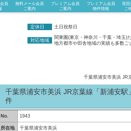
会員
無料メール会員
プレミアム会員
プレミアム会員
医院
報
ご案内
ご案内
物件情報
ご
定休日
土日祝祭日
関東圏(東京・神奈川・千葉・埼玉)
対応地域
地方都市や田舎地域の実績も多数ご
千葉県浦安市美浜 J
千葉県浦安市美浜 JR京葉線「新浦安
件
No.
1943
所在地
千葉県浦安市美浜