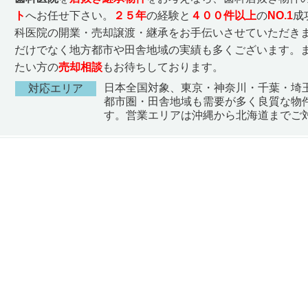
ト
へお任せ下さい。
２５
年
の経験と
４００件以上
の
NO.1
成
科医院の開業・売却譲渡・継承をお手伝いさせていただきま
だけでなく地方都市や田舎地域の実績も多くございます。
たい方の
売却相談
もお待ちしております。
日本全国対象、東京・神奈川・千葉・埼
対応エリア
都市圏・田舎地域も需要が多く良質な物
す。営業エリアは沖縄から北海道までご