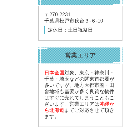
〒270-2231
千葉県松戸市稔台３-６-10
定休日：土日祝祭日
営業エリア
日本全国
対象、東京・神奈川・
千葉・埼玉などの関東首都圏が
多いですが、地方大都市圏・田
舎地域も需要が多く良質な物件
はすぐに売れてしまうこともご
ざいます。営業エリアは
沖縄か
ら北海道
までご対応させて頂き
ます。