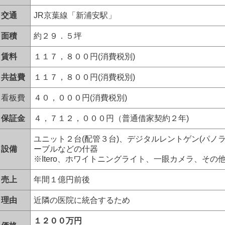
交通
JR
京葉線「新浦安駅」
面積
約２９．５坪
賃料
１１７，８００円(消費税別)
共益費
１１７，８００円(消費税別)
看板費
４０，０００円(消費税別)
保証金
４，７１２，０００円（普通借家契約２年)
ユニット２台(配管３台)、デジタルレントゲン(パノ
設備
ーブルなどの什器
※
Itero
、ホワイトニングライト、一眼カメラ、その
売上
年間１億円前後
理由
近隣の医院に統合するため
１２００万円