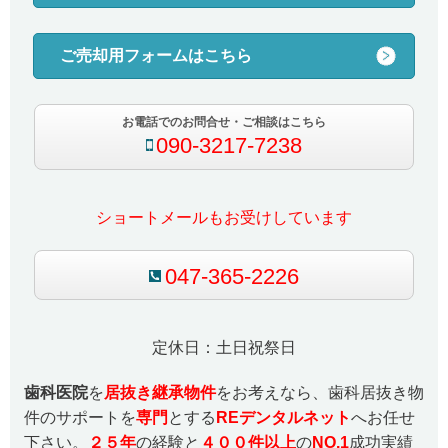
ご売却用フォームはこちら
お電話でのお問合せ・ご相談はこちら
090-3217-7238
ショートメールもお受けしています
047-365-2226
定休日：土日祝祭日
歯科医院
を
居抜き継承物件
をお考えなら、歯科居抜き物
件のサポートを
専門
とする
REデンタルネット
へお任せ
下さい。
２５
年
の経験と
４００件以上
の
NO.1
成功実績