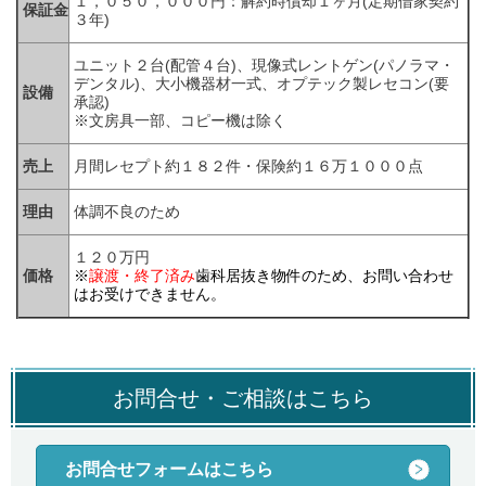
１，０５０，０００円：解約時償却１ヶ月(定期借家契約
保証金
３年
)
ユニット２台(配管４台)、現像式レントゲン(パノラマ・
デンタル)、大小機器材一式、オプテック製レセコン(要
設備
承認)
※文房具一部、コピー機は除く
売上
月間レセプト約１８２件・保険約１６万１０００点
理由
体調不良のため
１２０万円
価格
※
譲渡・終了済み
歯科居抜き物件のため、お問い合わせ
はお受けできません。
お問合せ・ご相談はこちら
お問合せフォームはこちら