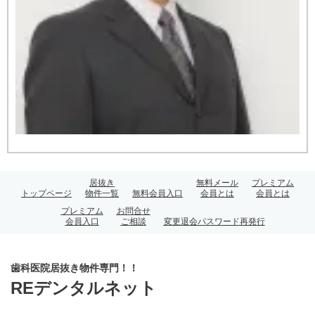
居抜き
無料メール
プレミアム
トップページ
物件一覧
無料会員入口
会員とは
会員とは
プレミアム
お問合せ
会員入口
ご相談
変更退会パスワード再発行
歯科医院居抜き物件専門！！
REデンタルネット