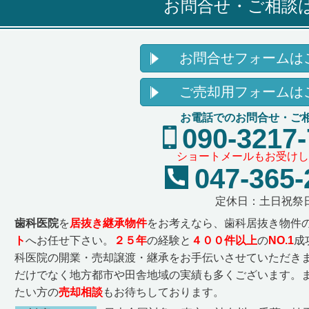
お問合せ・ご相談
お問合せフォームは
ご売却用フォームは
お電話でのお問合せ・ご
090-3217
ショートメールもお受けし
047-365-
定休日：土日祝祭
歯科医院
を
居抜き継承物件
をお考えなら、歯科居抜き物件
ト
へお任せ下さい。
２５
年
の経験と
４００件以上
の
NO.1
成
科医院の開業・売却譲渡・継承をお手伝いさせていただきま
だけでなく地方都市や田舎地域の実績も多くございます。
たい方の
売却相談
もお待ちしております。