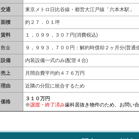
交通
東京メトロ日比谷線・都営大江戸線「六本木駅」
面積
約２７．０１坪
賃料
１，０９９，３０７円(消費税込)
敷金
９，９９３，７００円：解約時償却２ヶ月分(普通借
設備
内装設備一式のみ(配管４台)
売上
月間自費平均約４７６万円
理由
近隣の分院に統合するため
３１０万円
価格
※
譲渡・終了済み
歯科居抜き物件のため、お問い