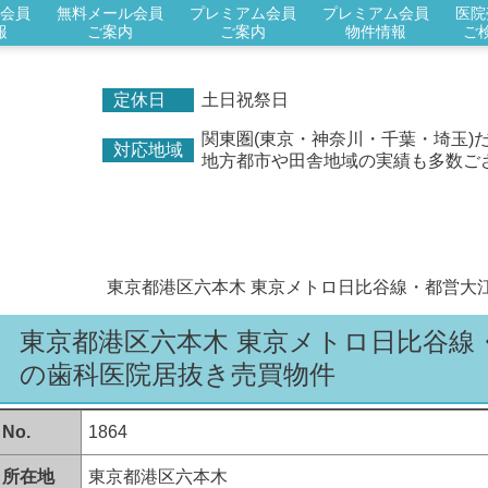
会員
無料メール会員
プレミアム会員
プレミアム会員
医院
報
ご案内
ご案内
物件情報
ご
定休日
土日祝祭日
関東圏(東京・神奈川・千葉・埼玉)
対応地域
地方都市や田舎地域の実績も多数ご
東京都港区六本木 東京メトロ日比谷線・都営大
東京都港区六本木 東京メトロ日比谷線
の歯科医院居抜き
売買物件
No.
1864
所在地
東京都港区六本木