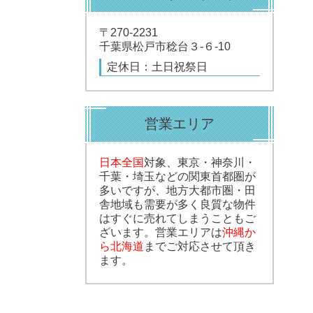
〒270-2231
千葉県松戸市稔台３-６-10
定休日：土日祝祭日
営業エリア
日本全国
対象、東京・神奈川・
千葉・埼玉などの関東首都圏が
多いですが、地方大都市圏・田
舎地域も需要が多く良質な物件
はすぐに売れてしまうこともご
ざいます。営業エリアは
沖縄か
ら北海道
までご対応させて頂き
ます。