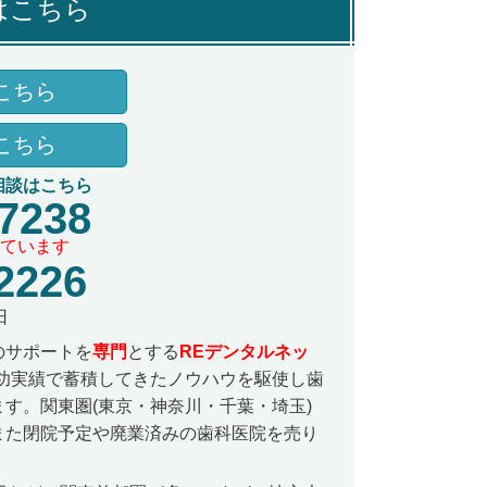
はこちら
こちら
こちら
相談はこちら
-7238
ています
2226
日
のサポートを
専門
とする
REデンタルネッ
功実績で蓄積してきたノウハウを駆使し歯
す。関東圏(東京・神奈川・千葉・埼玉)
また閉院予定や廃業済みの歯科医院を売り