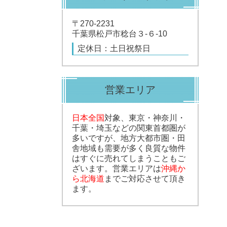
〒270-2231
千葉県松戸市稔台３-６-10
定休日：土日祝祭日
営業エリア
日本全国
対象、東京・神奈川・
千葉・埼玉などの関東首都圏が
多いですが、地方大都市圏・田
舎地域も需要が多く良質な物件
はすぐに売れてしまうこともご
ざいます。営業エリアは
沖縄か
ら北海道
までご対応させて頂き
ます。