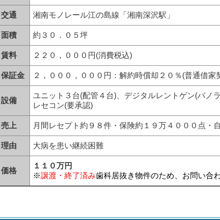
交通
湘南モノレール江の島線「湘南深沢駅」
面積
約３０．０５坪
賃料
２２０，０００円
(消費税込)
保証金
２，０００，０００円：解約時償却２０％
(
普通借家
ユニット３台(配管４台)、デジタルレントゲン(パノ
設備
レセコン(要承認)
売上
月間レセプト約９８件・保険約１９万４０００点・
理由
大病を患い継続困難
１１０万円
価格
※
譲渡・終了済み
歯科居抜き物件のため、お問い合