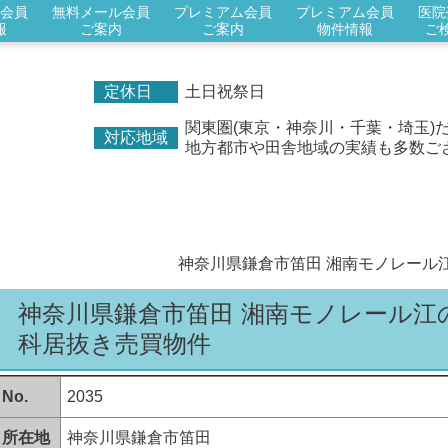
会員
無料メール会員
プレミアム会員
プレミアム会員
医院
報
ご案内
ご案内
物件情報
ご
定休日
土日祝祭日
関東圏(東京・神奈川・千葉・埼玉)
対応地域
地方都市や田舎地域の実績も多数ご
神奈川県鎌倉市笛田 湘南モノレール
神奈川県鎌倉市笛田 湘南モノレール江
科居抜き
売買物件
No.
2035
所在地
神奈川県鎌倉市笛田