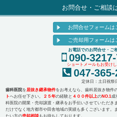
お問合せ・ご相談
お問合せフォームは
ご売却用フォームは
お電話でのお問合せ・ご
090-3217
ショートメールもお受けし
047-365-
定休日：土日祝祭
歯科医院
を
居抜き継承物件
をお考えなら、歯科居抜き物件
ト
へお任せ下さい。
２５
年
の経験と
４００件以上
の
NO.1
成
科医院の開業・売却譲渡・継承をお手伝いさせていただきま
だけでなく地方都市や田舎地域の実績も多くございます。
たい方の
売却相談
もお待ちしております。