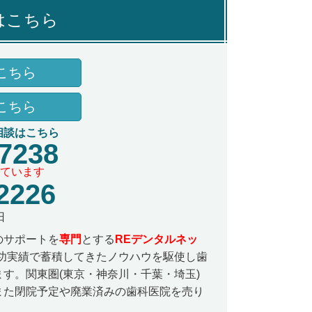
はこちら
こちら
こちら
相談はこちら
-7238
ています
2226
日
のサポートを
専門
とする
REデンタルネッ
功実績で蓄積してきたノウハウを駆使し歯
す。関東圏(東京・神奈川・千葉・埼玉)
また閉院予定や廃業済みの歯科医院を売り